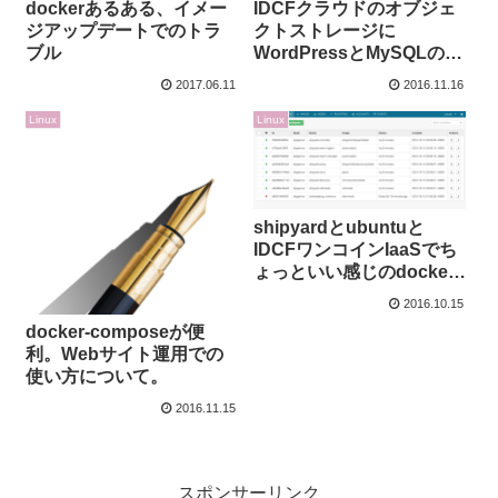
dockerあるある、イメー
IDCFクラウドのオブジェ
ジアップデートでのトラ
クトストレージに
ブル
WordPressとMySQLのバ
ックアップを保存する
2017.06.11
2016.11.16
Linux
Linux
shipyardとubuntuと
IDCFワンコインIaaSでち
ょっといい感じのdocker
環境を作る
2016.10.15
docker-composeが便
利。Webサイト運用での
使い方について。
2016.11.15
スポンサーリンク