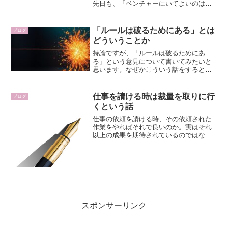
先日も、「ベンチャーにいてよいのは、
自ら成長する意思がある人だけ。それ以
外は黙って上司の指示に従う大企業が正
解」といった趣旨の投稿が話題になって
「ルールは破るためにある」とは
ブログ
いました。かなり乱暴な...
どういうことか
持論ですが、「ルールは破るためにあ
る」という意見について書いてみたいと
思います。なぜかこういう話をすると、
それはルールや規則に対する冒涜だとか
言い出す人が居ますが、そうではありま
せん。ルールや規則は、目的があって定
仕事を請ける時は裁量を取りに行
ブログ
められたものです。
くという話
仕事の依頼を請ける時、その依頼された
作業をやればそれで良いのか。実はそれ
以上の成果を期待されているのではない
か。具体的には、その作業を「やらない
で良い」という判断も成果になりうる、
っていう話。
スポンサーリンク