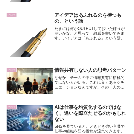
管理職には難しい話かもしれません。
アイデアはあふれるのを待つも
ブログ
の、という話
たまには何かOUTPUTしておいたほうが
良いかな、と思って、雑感を書いてみま
す。アイデアは「あふれる」という話。
情報共有しない人の思考パターン
ブログ
なぜか、チームの中に情報共有に積極的
ではない人がいる。これは良くあるシチ
ュエーションなんですが、その一人のた
めに、チームの雰囲気が悪くなったり、
仕事が滞ったりすることがあります。情
報共有しないことは悪だと私も思うので
すが、一方で、なぜ情報共...
AIは仕事を均質化するのではな
ブログ
く、違いを際立たせるのかもしれ
ない
SNSを見ていると、ときどき強い言葉で
仕事や組織を語る投稿が流れてきます。