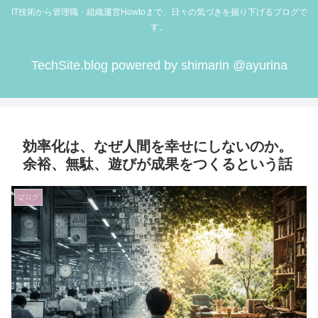
IT技術から管理職・組織運営Howtoまで、日々の気づきを掘り下げるブログで
す。
TechSite.blog powered by shimarin @ayurina
効率化は、なぜ人間を幸せにしないのか。
余裕、無駄、遊びが成果をつくるという話
ブログ