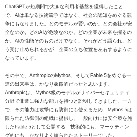
ChatGPTが短期間で大きな利用者基盤を獲得したこと
で、AIは単なる技術競争ではなく、社会の認知をめぐる競
争にもなりました。どのモデルが賢いのか。どの会社が安
全なのか。どのAIが危険なのか。どの企業が未来を握るの
か。AIの性能そのものだけでなく、それがどう語られ、ど
う受け止められるかが、企業の立ち位置を左右するように
なっています。
その中で、AnthropicのMythos、そしてFable 5をめぐる一
連の出来事は、かなり象徴的だったと思います。
Anthropicは、Mythos級のモデルがサイバーセキュリティ
分野で非常に強力な能力を持つと説明してきました。一方
で、その能力は攻撃にも防御にも使えるため、Mythos 5は
限られた防御側の組織に提供し、一般向けには安全策を施
したFable 5として公開する。技術的にも、マーケティン
グ的にも、かなりよく練られたストーリーでした。