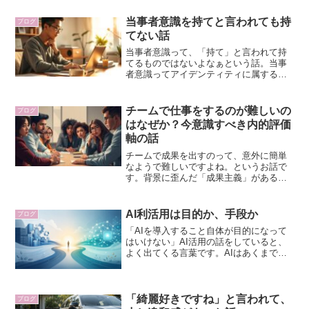
の方向性も固まっていない段階で相談す
る人もいれば、かなり作業...
当事者意識を持てと言われても持
ブログ
てない話
当事者意識って、「持て」と言われて持
てるものではないよなぁという話。当事
者意識ってアイデンティティに属するも
のなので、当事者意識を持って仕事に取
り組む姿勢やスタンスとして、身につけ
るものじゃないかなと思っています。
チームで仕事をするのが難しいの
ブログ
はなぜか？今意識すべき内的評価
軸の話
チームで成果を出すのって、意外に簡単
なようで難しいですよね。というお話で
す。背景に歪んだ「成果主義」があるよ
うな気がしており、この話題以外でも
色々ネタとして出てきそうな気はしま
す。結論として、チームで仕事をするこ
AI利活用は目的か、手段か
ブログ
とは自分と向き合うことです。
「AIを導入すること自体が目的になって
はいけない」AI活用の話をしていると、
よく出てくる言葉です。AIはあくまで道
具であり、解決したい課題が先にあるべ
きだ、という話です。これはたぶん、基
本的には正しいと思います。AIを導入し
た件数や、AIを...
「綺麗好きですね」と言われて、
ブログ