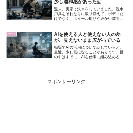
少し違和感があった話
週末、実家で洗車をしていました。洗車
用具をそれなりに取り揃えて、ボディだ
けでなく、ホイール周りや細かい隙間ま
で時間をかけて洗っていたのですが、そ
の様子を見た母から「綺麗好きだね」と
言われました。たぶん、外から見ればそ
AIを使える人と使えない人の差
ブログ
う見えるのだと思います。...
が、見えないまま広がっている
職場でAIの活用について話していると、
最近、少し気になることがあります。世
の中はすでに、AIを仕事に組み込める人
と、そうでない人に分かれ始めているの
ではないか、ということです。もちろ
ん、きれいに二つの層に分かれているわ
けではありません。Ch...
スポンサーリンク