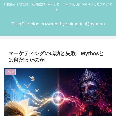
IT技術から管理職・組織運営Howtoまで、日々の気づきを掘り下げるブログで
す。
TechSite.blog powered by shimarin @ayurina
マーケティングの成功と失敗、Mythosと
は何だったのか
ブログ